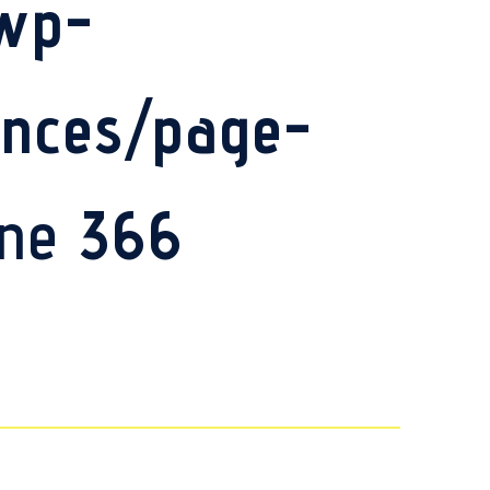
/wp-
ances/page-
ine
366