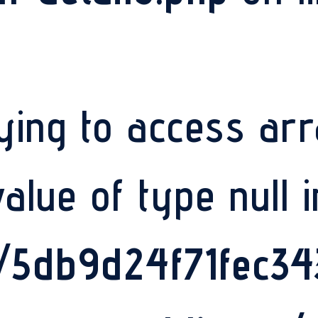
rying to access arr
value of type null i
s/5db9d24f71fec3