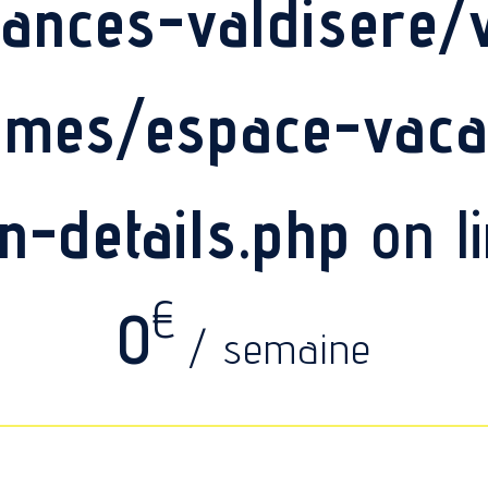
ances-valdisere
emes/espace-vac
on-details.php
on l
€
0
/ semaine