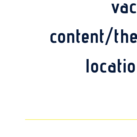
vac
content/th
locati