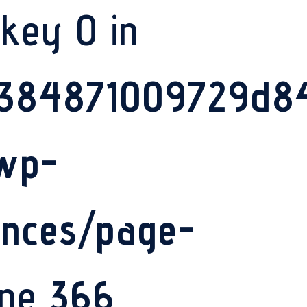
 key 0 in
4384871009729d84
/wp-
ances/page-
ine
366