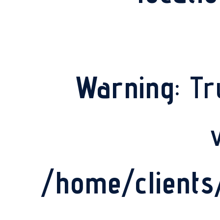
Warning
: T
/home/client