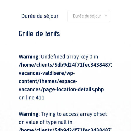
Durée du séjour
Durée du séjour
Grille de tarifs
Warning
: Undefined array key 0 in
/home/clients/5db9d24f71fec34384871009729
vacances-valdisere/wp-
content/themes/espace-
vacances/page-location-details.php
on line
411
Warning
: Trying to access array offset
on value of type null in
/home/clients/5db9d24f71fec34384871009729