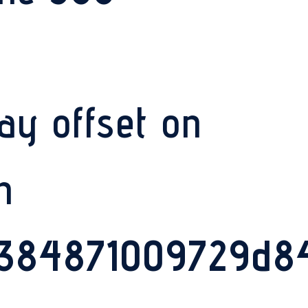
ay offset on
n
4384871009729d84