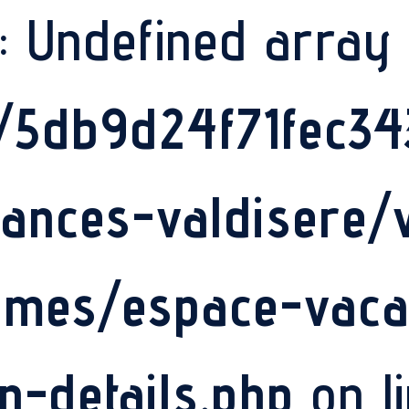
: Undefined array
s/5db9d24f71fec3
ances-valdisere
emes/espace-vac
on-details.php
on l