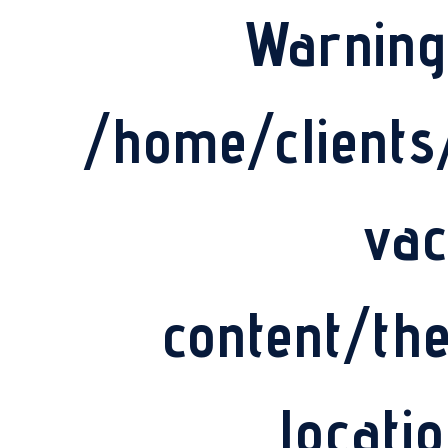
Warning
/home/client
vac
content/th
locati