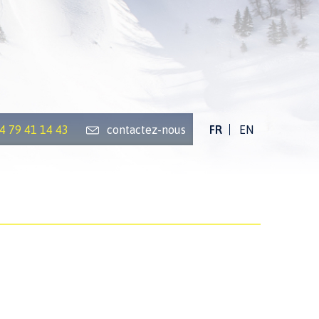
)4 79 41 14 43
contactez-nous
FR
EN