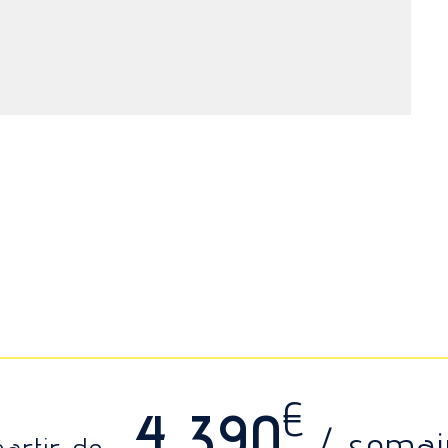
€
4 390
/ semai