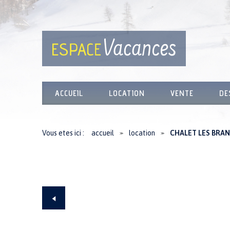
ACCUEIL
LOCATION
VENTE
DE
Vous etes ici :
accueil
location
CHALET LES BRA
≫
≫