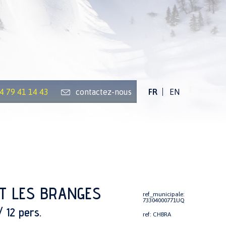
)4 79 41 14 43
contactez-nous
FR
EN
T LES BRANGES
ref_municipale:
73304000771UQ
 12 pers.
ref: CHBRA