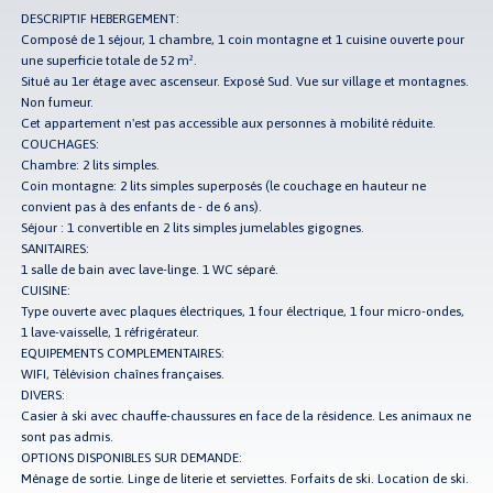
DESCRIPTIF HEBERGEMENT:
Composé de 1 séjour, 1 chambre, 1 coin montagne et 1 cuisine ouverte pour
une superficie totale de 52 m².
Situé au 1er étage avec ascenseur. Exposé Sud. Vue sur village et montagnes.
Non fumeur.
Cet appartement n'est pas accessible aux personnes à mobilité réduite.
COUCHAGES:
Chambre: 2 lits simples.
Coin montagne: 2 lits simples superposés (le couchage en hauteur ne
convient pas à des enfants de - de 6 ans).
Séjour : 1 convertible en 2 lits simples jumelables gigognes.
SANITAIRES:
1 salle de bain avec lave-linge. 1 WC séparé.
CUISINE:
Type ouverte avec plaques électriques, 1 four électrique, 1 four micro-ondes,
1 lave-vaisselle, 1 réfrigérateur.
EQUIPEMENTS COMPLEMENTAIRES:
WIFI, Télévision chaînes françaises.
DIVERS:
Casier à ski avec chauffe-chaussures en face de la résidence. Les animaux ne
sont pas admis.
OPTIONS DISPONIBLES SUR DEMANDE:
Ménage de sortie. Linge de literie et serviettes. Forfaits de ski. Location de ski.