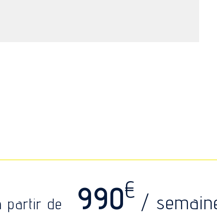
€
990
/ semain
à partir de