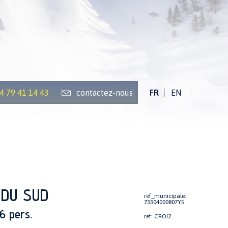
)4 79 41 14 43
contactez-nous
FR
EN
 DU SUD
ref_municipale:
73304000807Y5
6 pers.
ref: CROI2