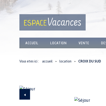
ACCUEIL
LOCATION
VENTE
DE
Vous etes ici :
accueil
location
CROIX DU SUD
≫
≫