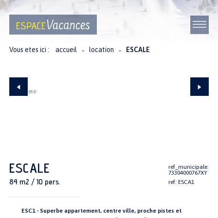
Vous etes ici :
accueil
location
ESCALE
≫
≫
ESCALE
ref_municipale:
73304000767XY
84 m2 / 10 pers.
ref: ESCA1
ESC1 - Superbe appartement, centre ville, proche pistes et