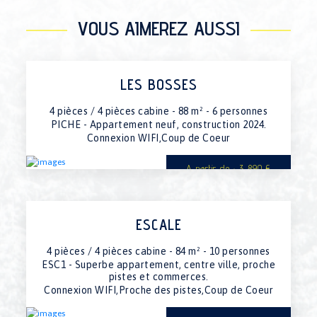
09/01/2027 au 16/01/2027
3700€
VOUS AIMEREZ AUSSI
16/01/2027 au 23/01/2027
3990€
23/01/2027 au 30/01/2027
indispo.
30/01/2027 au 06/02/2027
3990€
06/02/2027 au 13/02/2027
5590€
LES BOSSES
13/02/2027 au 20/02/2027
indispo.
20/02/2027 au 27/02/2027
5590€
4 pièces / 4 pièces cabine - 88 m² - 6 personnes
27/02/2027 au 06/03/2027
5590€
PICHE - Appartement neuf, construction 2024.
06/03/2027 au 13/03/2027
Connexion WIFI,Coup de Coeur
indispo.
13/03/2027 au 20/03/2027
indispo.
A partir de : 3 890 €
20/03/2027 au 27/03/2027
3900€
27/03/2027 au 03/04/2027
3900€
03/04/2027 au 10/04/2027
3900€
10/04/2027 au 17/04/2027
3900€
ESCALE
17/04/2027 au 24/04/2027
3890€
24/04/2027 au 01/05/2027
3890€
4 pièces / 4 pièces cabine - 84 m² - 10 personnes
01/05/2027 au 08/05/2027
3890€
ESC1 - Superbe appartement, centre ville, proche
pistes et commerces.
Connexion WIFI,Proche des pistes,Coup de Coeur