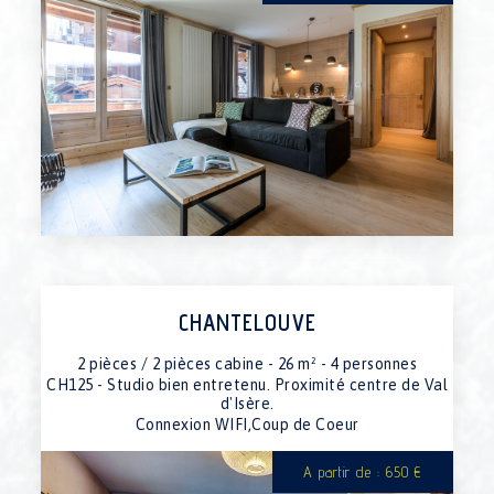
03/04/2027 au 10/04/2027
1590€
10/04/2027 au 17/04/2027
1590€
17/04/2027 au 24/04/2027
750€
24/04/2027 au 01/05/2027
750€
01/05/2027 au 08/05/2027
750€
CHANTELOUVE
2 pièces / 2 pièces cabine - 26 m² - 4 personnes
CH125 - Studio bien entretenu. Proximité centre de Val
d'Isère.
Connexion WIFI,Coup de Coeur
A partir de : 650 €