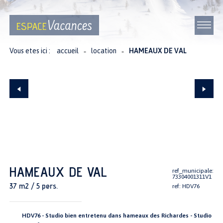
Vous etes ici :
accueil
location
HAMEAUX DE VAL
≫
≫
HAMEAUX DE VAL
ref_municipale:
73304001311V1
37 m2 / 5 pers.
ref: HDV76
HDV76 - Studio bien entretenu dans hameaux des Richardes - Studio