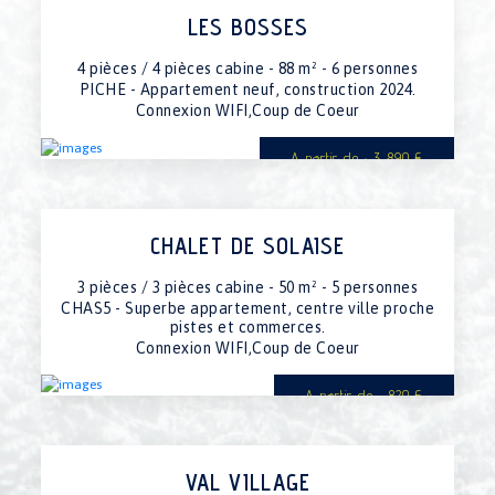
06/02/2027 au 13/02/2027
1790€
LES BOSSES
13/02/2027 au 20/02/2027
indispo.
20/02/2027 au 27/02/2027
1790€
4 pièces / 4 pièces cabine - 88 m² - 6 personnes
27/02/2027 au 06/03/2027
1790€
PICHE - Appartement neuf, construction 2024.
06/03/2027 au 13/03/2027
Connexion WIFI,Coup de Coeur
1590€
13/03/2027 au 20/03/2027
1590€
A partir de : 3 890 €
20/03/2027 au 27/03/2027
1590€
27/03/2027 au 03/04/2027
1590€
03/04/2027 au 10/04/2027
1590€
10/04/2027 au 17/04/2027
1590€
CHALET DE SOLAISE
17/04/2027 au 24/04/2027
750€
24/04/2027 au 01/05/2027
750€
3 pièces / 3 pièces cabine - 50 m² - 5 personnes
01/05/2027 au 08/05/2027
750€
CHAS5 - Superbe appartement, centre ville proche
pistes et commerces.
Connexion WIFI,Coup de Coeur
A partir de : 820 €
VAL VILLAGE