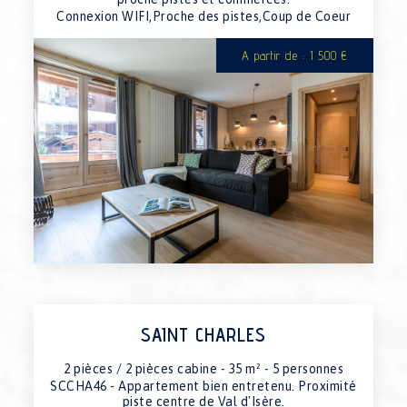
06/03/2027 au 13/03/2027
indispo.
Connexion WIFI,Proche des pistes,Coup de Coeur
13/03/2027 au 20/03/2027
3100€
20/03/2027 au 27/03/2027
3100€
A partir de : 1 500 €
27/03/2027 au 03/04/2027
3100€
03/04/2027 au 10/04/2027
3100€
10/04/2027 au 17/04/2027
3100€
17/04/2027 au 24/04/2027
1990€
24/04/2027 au 01/05/2027
1990€
01/05/2027 au 08/05/2027
1990€
SAINT CHARLES
2 pièces / 2 pièces cabine - 35 m² - 5 personnes
SCCHA46 - Appartement bien entretenu. Proximité
piste centre de Val d'Isère.