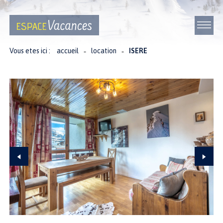
Vous etes ici :
accueil
location
ISERE
≫
≫