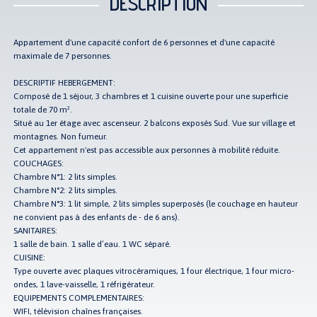
DESCRIPTION
Appartement d'une capacité confort de 6 personnes et d'une capacité
maximale de 7 personnes.
DESCRIPTIF HEBERGEMENT:
Composé de 1 séjour, 3 chambres et 1 cuisine ouverte pour une superficie
totale de 70 m².
Situé au 1er étage avec ascenseur. 2 balcons exposés Sud. Vue sur village et
montagnes. Non fumeur.
Cet appartement n'est pas accessible aux personnes à mobilité réduite.
COUCHAGES:
Chambre N°1: 2 lits simples.
Chambre N°2: 2 lits simples.
Chambre N°3: 1 lit simple, 2 lits simples superposés (le couchage en hauteur
ne convient pas à des enfants de - de 6 ans).
SANITAIRES:
1 salle de bain. 1 salle d’eau. 1 WC séparé.
CUISINE:
Type ouverte avec plaques vitrocéramiques, 1 four électrique, 1 four micro-
ondes, 1 lave-vaisselle, 1 réfrigérateur.
EQUIPEMENTS COMPLEMENTAIRES:
WIFI, télévision chaînes françaises.