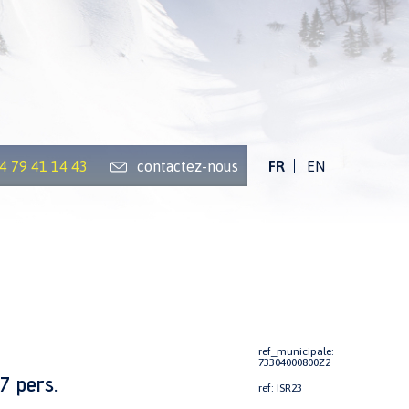
)4 79 41 14 43
contactez-nous
FR
EN
ref_municipale:
73304000800Z2
7 pers.
ref: ISR23