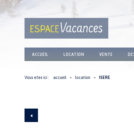
ACCUEIL
LOCATION
VENTE
DE
Vous etes ici :
accueil
location
ISERE
≫
≫