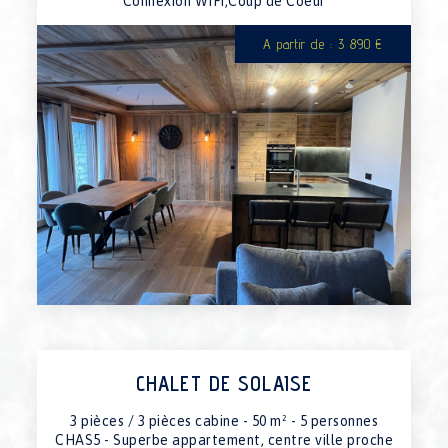
06/03/2027 au 13/03/2027
Connexion WIFI,Coup de Coeur
indispo.
13/03/2027 au 20/03/2027
3100€
A partir de : 3 890 €
20/03/2027 au 27/03/2027
3100€
27/03/2027 au 03/04/2027
3100€
03/04/2027 au 10/04/2027
3100€
10/04/2027 au 17/04/2027
3100€
17/04/2027 au 24/04/2027
1990€
24/04/2027 au 01/05/2027
1990€
01/05/2027 au 08/05/2027
1990€
CHALET DE SOLAISE
3 pièces / 3 pièces cabine - 50 m² - 5 personnes
CHAS5 - Superbe appartement, centre ville proche