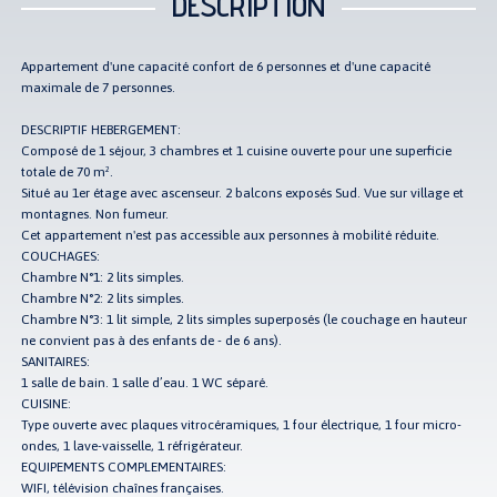
DESCRIPTION
Appartement d'une capacité confort de 6 personnes et d'une capacité
maximale de 7 personnes.
DESCRIPTIF HEBERGEMENT:
Composé de 1 séjour, 3 chambres et 1 cuisine ouverte pour une superficie
totale de 70 m².
Situé au 1er étage avec ascenseur. 2 balcons exposés Sud. Vue sur village et
montagnes. Non fumeur.
Cet appartement n'est pas accessible aux personnes à mobilité réduite.
COUCHAGES:
Chambre N°1: 2 lits simples.
Chambre N°2: 2 lits simples.
Chambre N°3: 1 lit simple, 2 lits simples superposés (le couchage en hauteur
ne convient pas à des enfants de - de 6 ans).
SANITAIRES:
1 salle de bain. 1 salle d’eau. 1 WC séparé.
CUISINE:
Type ouverte avec plaques vitrocéramiques, 1 four électrique, 1 four micro-
ondes, 1 lave-vaisselle, 1 réfrigérateur.
EQUIPEMENTS COMPLEMENTAIRES:
WIFI, télévision chaînes françaises.