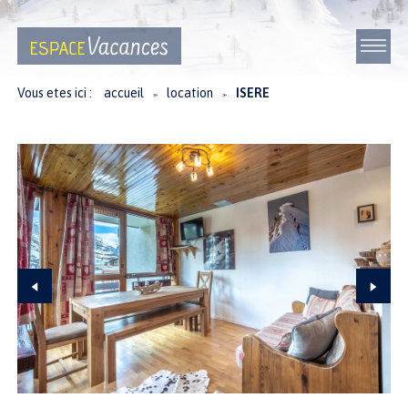
Vous etes ici :
accueil
location
ISERE
≫
≫